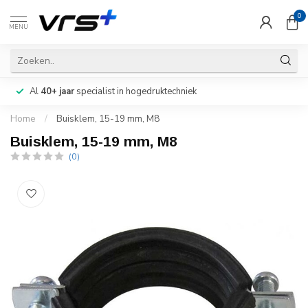
0
MENU
Al
40+ jaar
specialist in hogedruktechniek
Home
/
Buisklem, 15-19 mm, M8
Buisklem, 15-19 mm, M8
(0)