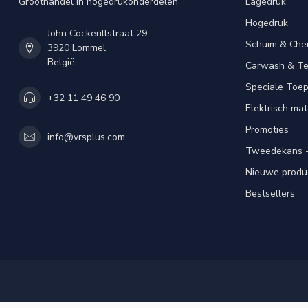
Groothandel in hogedrukonderdelen
Lagedruk
Hogedruk
John Cockerillstraat 29
Schuim & Che
3920 Lommel
België
Carwash & Te
Speciale Toe
+32 11 49 46 90
Elektrisch mat
Promoties
info@vrsplus.com
Tweedekans -
Nieuwe produ
Bestsellers