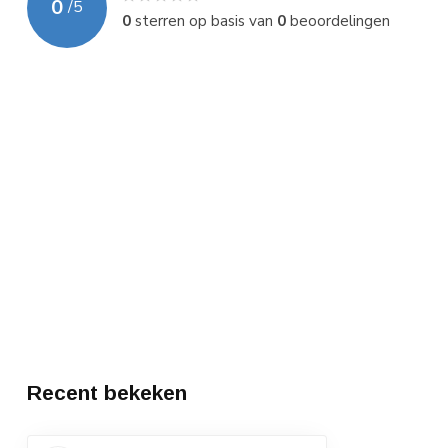
0
/
5
0
sterren op basis van
0
beoordelingen
Recent bekeken