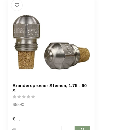
Brandersproeier Steinen, 1.75 - 60
S
66590
€--,--