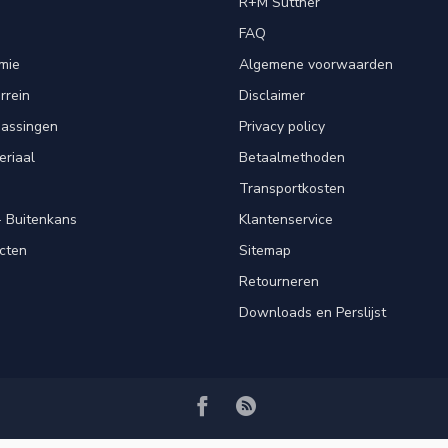
R+M Suttner
FAQ
mie
Algemene voorwaarden
rrein
Disclaimer
passingen
Privacy policy
eriaal
Betaalmethoden
Transportkosten
 Buitenkans
Klantenservice
cten
Sitemap
Retourneren
Downloads en Perslijst