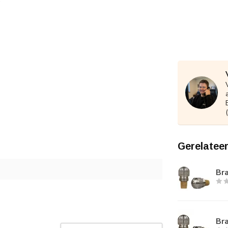
Gerelatee
Bra
Bra