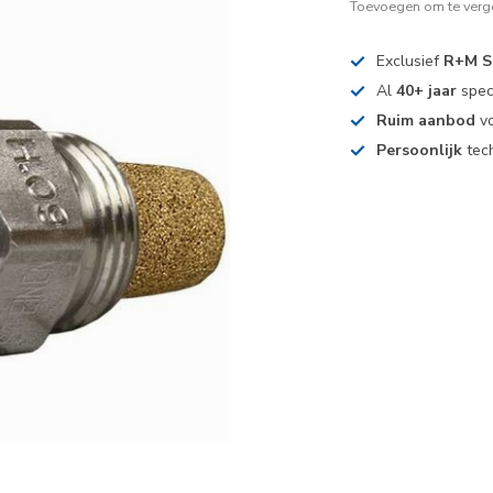
Toevoegen om te verge
Exclusief
R+M S
Al
40+ jaar
spec
Ruim aanbod
vo
Persoonlijk
tech