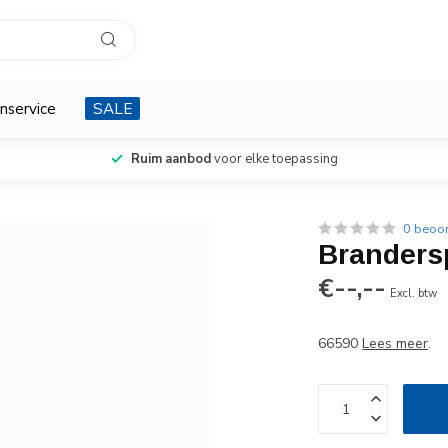
nservice
SALE
Ruim aanbod
voor elke toepassing
0 beoo
Brandersp
€--,--
Excl. btw
66590
Lees meer
.