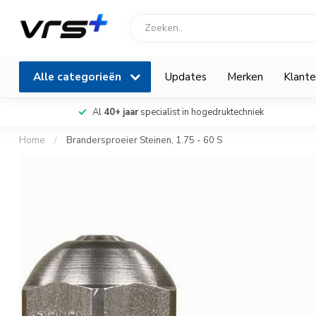
Alle categorieën
Updates
Merken
Klante
Al
40+ jaar
specialist in hogedruktechniek
Home
/
Brandersproeier Steinen, 1.75 - 60 S