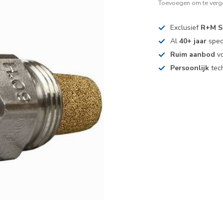
Toevoegen om te verge
Exclusief
R+M S
Al
40+ jaar
spec
Ruim aanbod
vo
Persoonlijk
tech