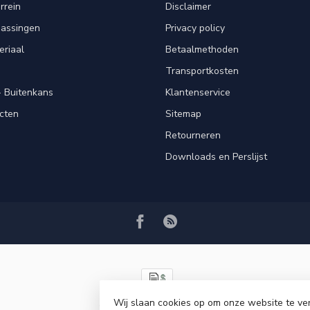
rrein
Disclaimer
passingen
Privacy policy
eriaal
Betaalmethoden
Transportkosten
 Buitenkans
Klantenservice
cten
Sitemap
Retourneren
Downloads en Perslijst
Wij slaan cookies op om onze website te ve
© Copyright 2026 VRSPLUS