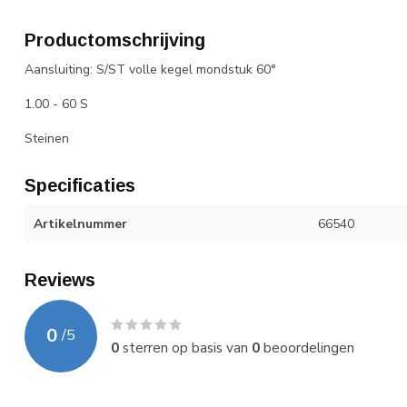
Productomschrijving
Aansluiting: S/ST volle kegel mondstuk 60°
1.00 - 60 S
Steinen
Specificaties
Artikelnummer
66540
Reviews
0
/
5
0
sterren op basis van
0
beoordelingen