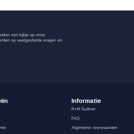
eker een kijkje op onze
oorden op veelgestelde vragen en
eën
Informatie
R+M Suttner
FAQ
mie
Algemene voorwaarden