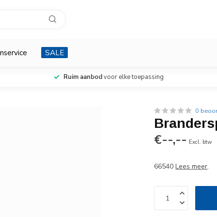
nservice
SALE
Ruim aanbod
voor elke toepassing
0 beoo
Brandersp
€--,--
Excl. btw
66540
Lees meer
.