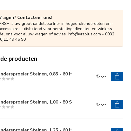
Vragen? Contacteer ons!
VRS+ is uw groothandelspartner in hogedrukonderdelen en -
accessoires, uitsluitend voor herstellingsdiensten en winkels.
Bel ons voor al uw vragen of advies.
info@vrsplus.com
- 0032
(0)11 49 46 90
rde producten
ndersproeier Steinen, 0.85 - 60 H
€--,--
ndersproeier Steinen, 1.00 - 80 S
€--,--
ndersproeier Steinen, 1.25 - 60 H