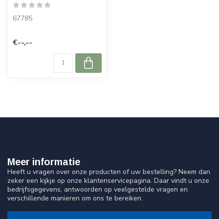
67785
€--,--
Meer informatie
Heeft u vragen over onze producten of uw bestelling? Neem dan
zeker een kijkje op onze klantenservicepagina. Daar vindt u onze
bedrijfsgegevens, antwoorden op veelgestelde vragen en
verschillende manieren om ons te bereiken.