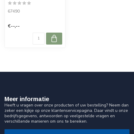
67490
€--,--
Meer informatie
Heeft u vragen over onze producten of uw bestelling? Neem dan
zeker een kijkje op onze klantenservicepagina. Daar vindt u onze
bedrijfsgegevens, antwoorden op veelgestelde vragen en
verschillende manieren om ons te bereiken.