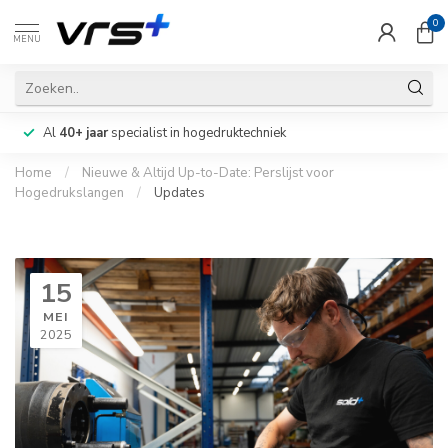
0
MENU
Al
40+ jaar
specialist in hogedruktechniek
Home
/
Nieuwe & Altijd Up-to-Date: Perslijst voor
Hogedrukslangen
/
Updates
15
MEI
2025