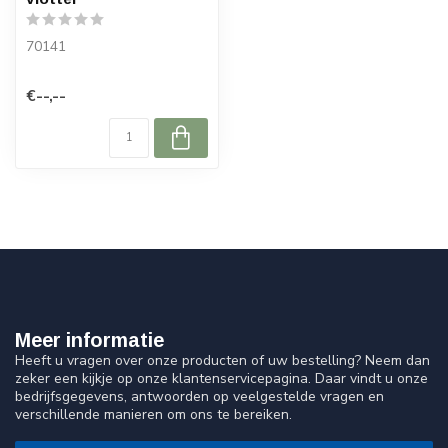
70141
€--,--
Meer informatie
Heeft u vragen over onze producten of uw bestelling? Neem dan
zeker een kijkje op onze klantenservicepagina. Daar vindt u onze
bedrijfsgegevens, antwoorden op veelgestelde vragen en
verschillende manieren om ons te bereiken.