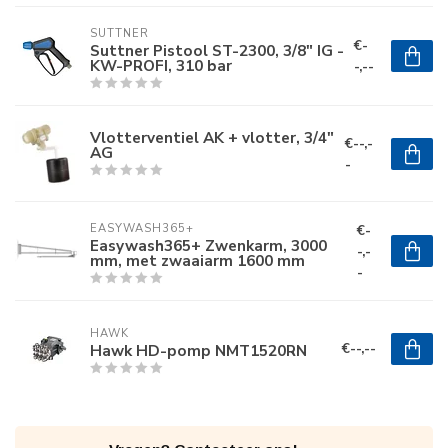
SUTTNER
€-
Suttner Pistool ST-2300, 3/8" IG -
KW-PROFI, 310 bar
-,--
Vlotterventiel AK + vlotter, 3/4"
€--,-
AG
-
€-
EASYWASH365+
Easywash365+ Zwenkarm, 3000
-,-
mm, met zwaaiarm 1600 mm
-
HAWK
€--,--
Hawk HD-pomp NMT1520RN