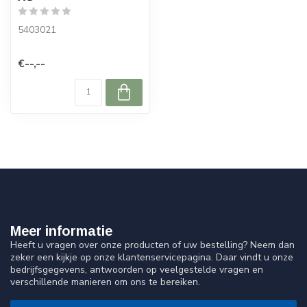
5403021
€--,--
Meer informatie
Heeft u vragen over onze producten of uw bestelling? Neem dan
zeker een kijkje op onze klantenservicepagina. Daar vindt u onze
bedrijfsgegevens, antwoorden op veelgestelde vragen en
verschillende manieren om ons te bereiken.