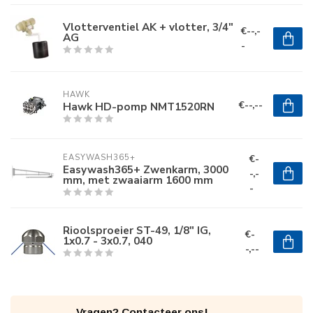
Vlotterventiel AK + vlotter, 3/4"
€--,-
AG
-
HAWK
€--,--
Hawk HD-pomp NMT1520RN
€-
EASYWASH365+
Easywash365+ Zwenkarm, 3000
-,-
mm, met zwaaiarm 1600 mm
-
Rioolsproeier ST-49, 1/8" IG,
€-
1x0.7 - 3x0.7, 040
-,--
Vragen? Contacteer ons!