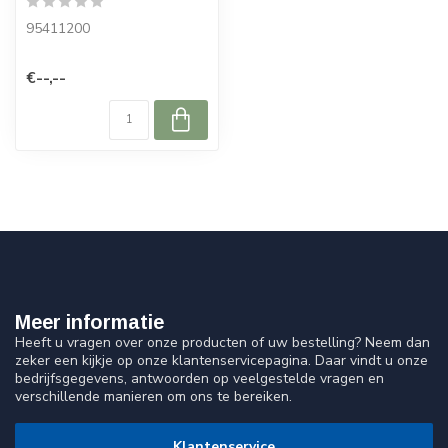
95411200
€--,--
Meer informatie
Heeft u vragen over onze producten of uw bestelling? Neem dan
zeker een kijkje op onze klantenservicepagina. Daar vindt u onze
bedrijfsgegevens, antwoorden op veelgestelde vragen en
verschillende manieren om ons te bereiken.
Klantenservice