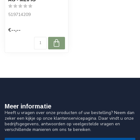
519714209
€--,--
Meer informatie
Heeft u vragen over onze producten of uw bestelling? Neem dan
zeker een kijkje op onze klantenservicepagina. Daar vindt u onze
bedrijfsgegevens, antwoorden op veelgestelde vragen en
verschillende manieren om ons te bereiken.