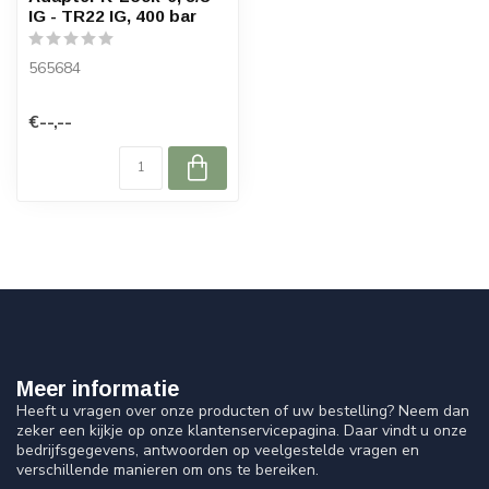
IG - TR22 IG, 400 bar
565684
€--,--
Meer informatie
Heeft u vragen over onze producten of uw bestelling? Neem dan
zeker een kijkje op onze klantenservicepagina. Daar vindt u onze
bedrijfsgegevens, antwoorden op veelgestelde vragen en
verschillende manieren om ons te bereiken.