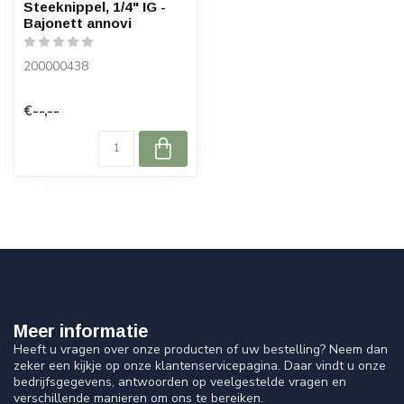
Steeknippel, 1/4" IG -
Bajonett annovi
200000438
€--,--
Meer informatie
Heeft u vragen over onze producten of uw bestelling? Neem dan
zeker een kijkje op onze klantenservicepagina. Daar vindt u onze
bedrijfsgegevens, antwoorden op veelgestelde vragen en
verschillende manieren om ons te bereiken.