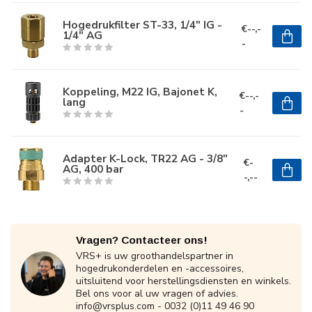
Hogedrukfilter ST-33, 1/4" IG -
€--,-
1/4" AG
-
Koppeling, M22 IG, Bajonet K,
€--,-
lang
-
Adapter K-Lock, TR22 AG - 3/8"
€-
AG, 400 bar
-,--
Vragen? Contacteer ons!
VRS+ is uw groothandelspartner in
hogedrukonderdelen en -accessoires,
uitsluitend voor herstellingsdiensten en winkels.
Bel ons voor al uw vragen of advies.
info@vrsplus.com
- 0032 (0)11 49 46 90