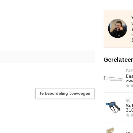
Gerelatee
EA
Ea
zw
Je beoordeling toevoegen
SU
Sut
310