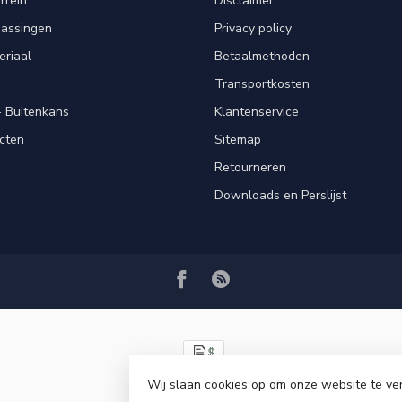
rrein
Disclaimer
passingen
Privacy policy
eriaal
Betaalmethoden
Transportkosten
 Buitenkans
Klantenservice
cten
Sitemap
Retourneren
Downloads en Perslijst
Wij slaan cookies op om onze website te ve
© Copyright 2026 VRSPLUS