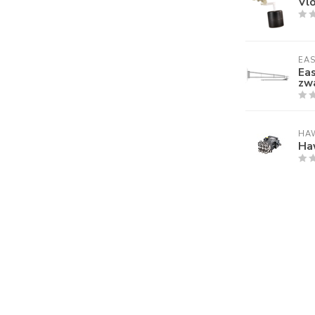
Vlo
EA
Ea
zw
HA
Ha