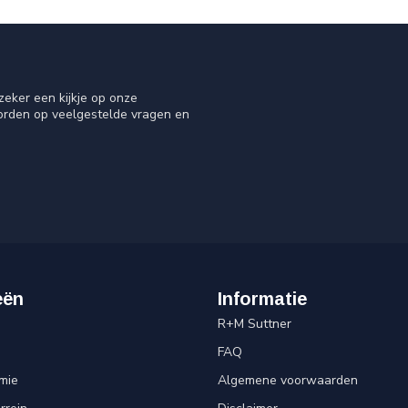
eker een kijkje op onze
oorden op veelgestelde vragen en
eën
Informatie
R+M Suttner
FAQ
mie
Algemene voorwaarden