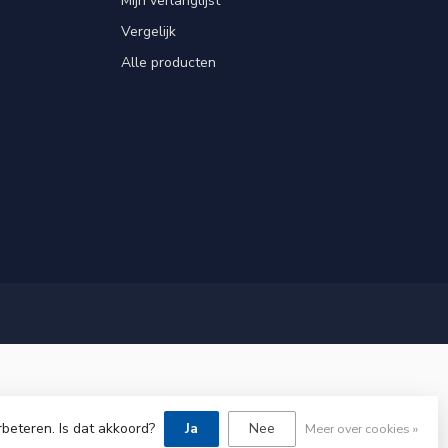
Mijn verlanglijst
Vergelijk
Alle producten
rbeteren. Is dat akkoord?
Ja
Nee
Meer over cookies »