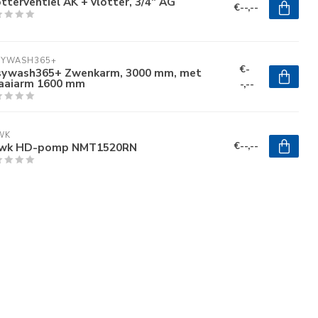
tterventiel AK + vlotter, 3/4" AG
€--,--
SYWASH365+
€-
sywash365+ Zwenkarm, 3000 mm, met
aaiarm 1600 mm
-,--
WK
€--,--
wk HD-pomp NMT1520RN