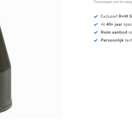
Toevoegen om te verge
Exclusief
R+M S
Al
40+ jaar
spec
Ruim aanbod
vo
Persoonlijk
tech