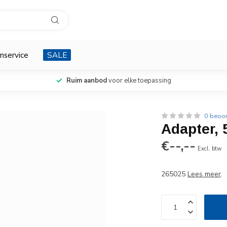
nservice
SALE
Ruim aanbod
voor elke toepassing
0 beoo
Adapter,
€--,--
Excl. btw
265025
Lees meer
.