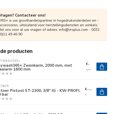
Vragen? Contacteer ons!
VRS+ is uw groothandelspartner in hogedrukonderdelen en -
accessoires, uitsluitend voor herstellingsdiensten en winkels.
Bel ons voor al uw vragen of advies.
info@vrsplus.com
- 0032
(0)11 49 46 90
rde producten
SYWASH365+
€-
sywash365+ Zwenkarm, 2000 mm, met
aaiarm 1600 mm
-,--
TTNER
€--,-
tner Pistool ST-2300, 3/8" IG - KW-PROFI,
 bar
-