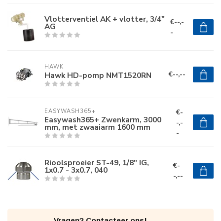
Vlotterventiel AK + vlotter, 3/4"
€--,-
AG
-
HAWK
€--,--
Hawk HD-pomp NMT1520RN
€-
EASYWASH365+
Easywash365+ Zwenkarm, 3000
-,-
mm, met zwaaiarm 1600 mm
-
Rioolsproeier ST-49, 1/8" IG,
€-
1x0.7 - 3x0.7, 040
-,--
Vragen? Contacteer ons!