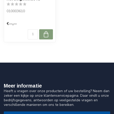
010003610
€--,--
Meer informatie
Heeft u vragen over onze producten of uw bestelling? Neem dan
zeker een kijkje op onze klantenservicepagina. Daar vindt u onze
bedrijfsgegevens, antwoorden op veelgestelde vragen en
verschillende manieren om ons te bereiken.