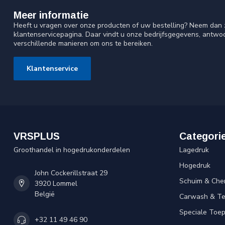
Meer informatie
Heeft u vragen over onze producten of uw bestelling? Neem dan z
klantenservicepagina. Daar vindt u onze bedrijfsgegevens, antw
verschillende manieren om ons te bereiken.
Klantenservice
VRSPLUS
Categori
Groothandel in hogedrukonderdelen
Lagedruk
Hogedruk
John Cockerillstraat 29
Schuim & Che
3920 Lommel
België
Carwash & Te
Speciale Toe
+32 11 49 46 90