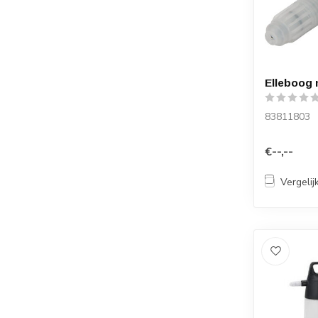
Elleboog 
83811803
€--,--
Vergelij