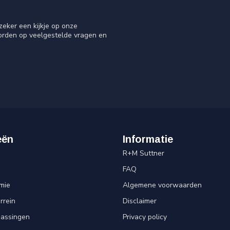
eker een kijkje op onze
oorden op veelgestelde vragen en
eën
Informatie
R+M Suttner
FAQ
mie
Algemene voorwaarden
rrein
Disclaimer
passingen
Privacy policy