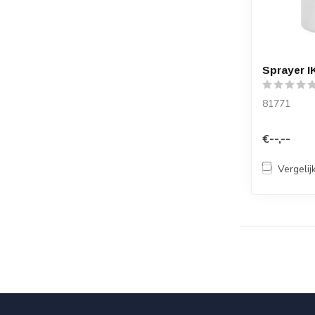
Sprayer IK
81771
€--,--
Vergelij