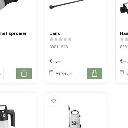
met sproeier
Lans
Han
83811828
838
€--,--
€--,
k
Vergelijk