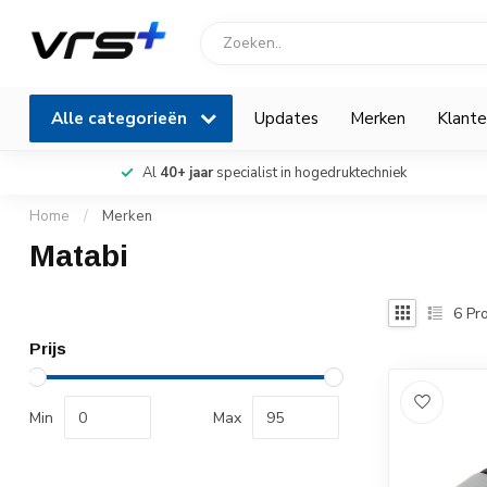
Alle categorieën
Updates
Merken
Klante
Al
40+ jaar
specialist in hogedruktechniek
Home
/
Merken
Matabi
6
Pro
Prijs
Min
Max