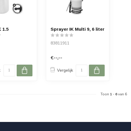
 1.5
Sprayer IK Multi 9, 6 liter
83811911
€--,--
k
Vergelijk
Toon
1
-
6
van 6