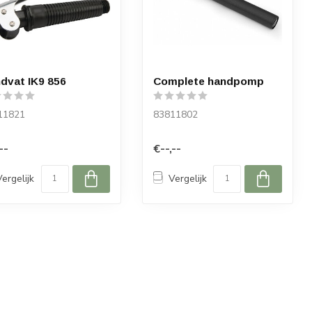
dvat IK9 856
Complete handpomp
11821
83811802
--
€--,--
Vergelijk
Vergelijk