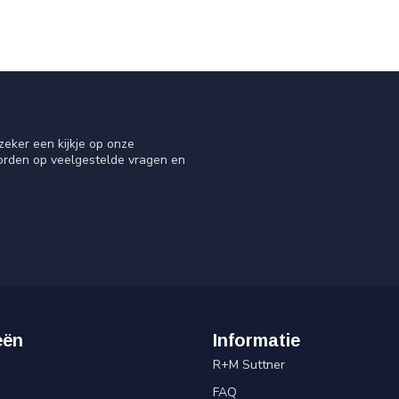
eker een kijkje op onze
oorden op veelgestelde vragen en
eën
Informatie
R+M Suttner
FAQ