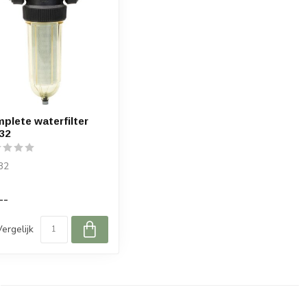
plete waterfilter
32
32
--
Vergelijk