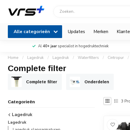
Alle categorieën
Updates
Merken
Klante
Al
40+ jaar
specialist in hogedruktechniek
Home
/
Lagedruk
/
Lagedruk
/
Waterfilters
/
Cintropur
/
Complete filter
Complete filter
Onderdelen
3
Pro
Categorieën
Lagedruk
Lagedruk
Lagedruk slangarmaturen