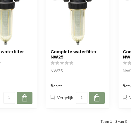
waterfilter
Complete waterfilter
Com
NW25
NW
NW25
NW
€--,--
€--,
k
Vergelijk
Toon
1
-
3
van 3