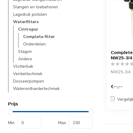
Slangen en toebehoren
Lagedruk pistolen
Waterfilters
Cintropur
Complete filter
Onderdelen
Stagon
Complete 
NW25-3/4
Andere
Vlotterbak
NW25-3/4
Ventieltechniek
Dosseerpompen
€--,--
Wateronthardertechniek
Vergelij
Prijs
Min
Max