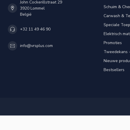
John Cockerillstraat 29
Schuim & Che
3920 Lommel
België
Carwash & Te
Speciale Toe
+32 11 49 46 90
Elektrisch mat
Promoties
info@vrsplus.com
Tweedekans -
Nieuwe produ
Bestsellers